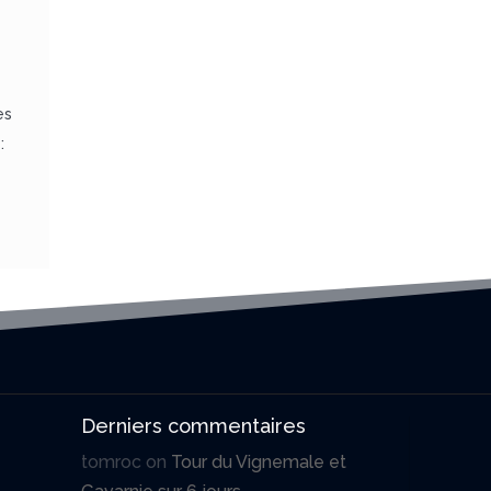
es
:
Derniers commentaires
tomroc
on
Tour du Vignemale et