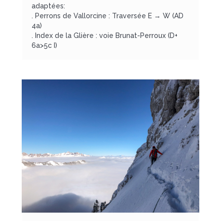
adaptées:
. Perrons de Vallorcine : Traversée E → W (AD
4a)
. Index de la Glière : voie Brunat-Perroux (D+
6a>5c I)