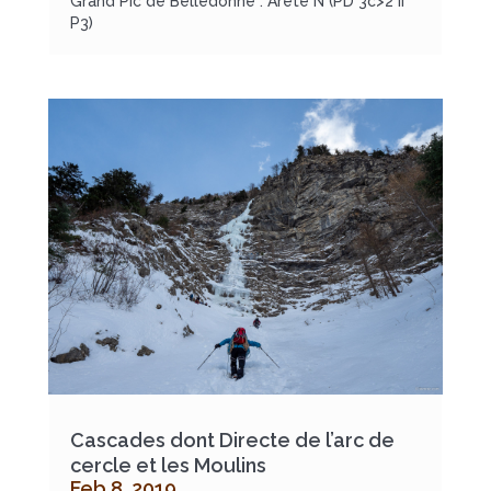
Grand Pic de Belledonne : Arête N (PD 3c>2 II
P3)
Cascades dont Directe de l’arc de
cercle et les Moulins
Feb 8, 2019