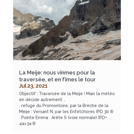
La Meije: nous vînmes pour la
traversée, et en fîmes le tour
Jul 23, 2021
Objectif : Traversée de la Meije ! Mais la météo
en décide autrement …
. refuge du Promontoire, par la Brèche de la
Meije : Versant N, par les Enfetchores (PD 3b II)
. Pointe Emma : Arête S (voie normale) (PD+
4a>3a II)