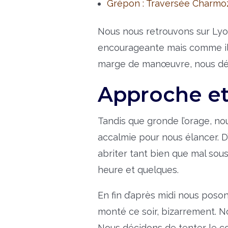
Grépon : Traversée Charmoz
Nous nous retrouvons sur Lyon
encourageante mais comme il
marge de manœuvre, nous déc
Approche et
Tandis que gronde l’orage, nou
accalmie pour nous élancer. D
abriter tant bien que mal sou
heure et quelques.
En fin d’après midi nous poso
monté ce soir, bizarrement. No
Nous décidons de tenter le c