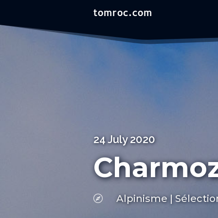
24 July 2020
Charmoz-
Alpinisme
|
Sélectio
