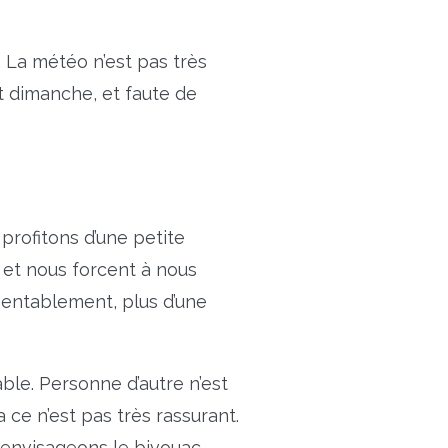
. La météo n’est pas très
 dimanche, et faute de
 profitons d’une petite
 et nous forcent à nous
amentablement, plus d’une
ble. Personne d’autre n’est
 ce n’est pas très rassurant.
 envisageons le bivouac