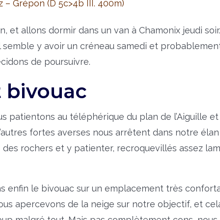
 – Grépon (D 5c>4b III. 400m)
, et allons dormir dans un van à Chamonix jeudi soir
 semble y avoir un créneau samedi et probablement
idons de poursuivre.
 bivouac
s patientons au téléphérique du plan de l’Aiguille et
’autres fortes averses nous arrêtent dans notre élan
s des rochers et y patienter, recroquevillés assez l
ns enfin le bivouac sur un emplacement très conforta
us apercevons de la neige sur notre objectif, et cela
oup malgré tout. Mais pas complètement cons, nous