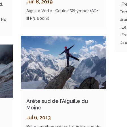
Jun 8, 2019
d,
. F
Aiguille Verte : Couloir Whymper (AD+
Tor
III P3. 600m)
V P4
dro
. Le
. F
Dir
Arête sud de l’Aiguille du
Moine
Jul 6, 2013
Belle ambition que cette Arête sud de