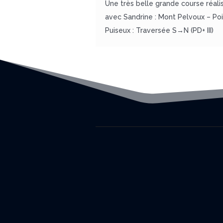
Une très belle grande course réali
avec Sandrine : Mont Pelvoux – Po
Puiseux : Traversée S→N (PD+ III)