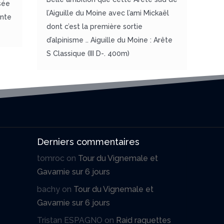
sée
l’Aiguille du Moine avec l’ami Mickaël
inte
dont c’est la première sortie
d’alpinisme .. Aiguille du Moine : Arête
S Classique (III D-. 400m)
Derniers commentaires
tomroc
on
Tour du Vignemale et
Gavarnie sur 6 jours
bachy
on
Tour du Vignemale et
Gavarnie sur 6 jours
Tristan ESPAGNO
on
Raid raquettes