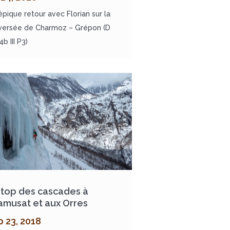
épique retour avec Florian sur la
versée de Charmoz – Grépon (D
b III P3)
 top des cascades à
amusat et aux Orres
b 23, 2018