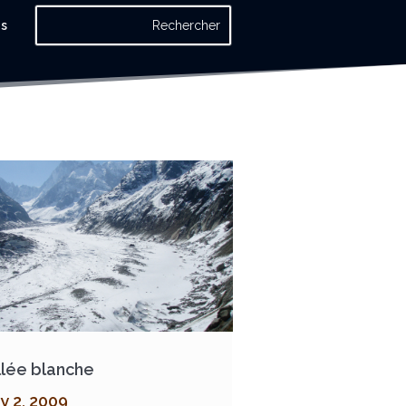
os
llée blanche
y 2, 2009