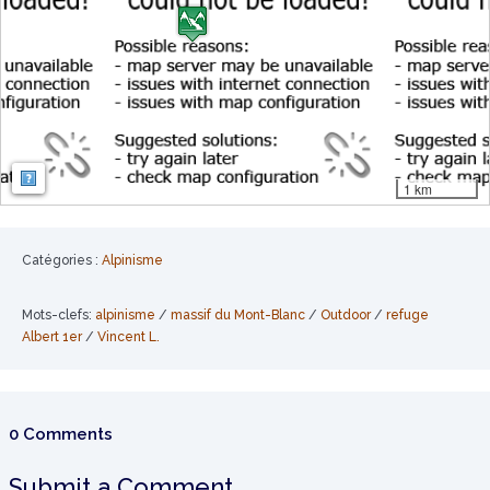
Map: Map: ©
OpenStreetMap contributors
,
SRTM
| Map style:
OpenTopoMa
1 km
Catégories :
Alpinisme
Mots-clefs:
alpinisme
/
massif du Mont-Blanc
/
Outdoor
/
refuge
Albert 1er
/
Vincent L.
0 Comments
Submit a Comment