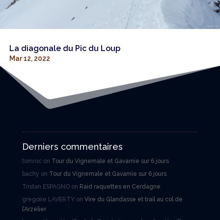
La diagonale du Pic du Loup
Mar 12, 2022
Derniers commentaires
tomroc
on
Tour du Vignemale et Gavarnie sur 6 jours
bachy
on
Tour du Vignemale et Gavarnie sur 6 jours
Tristan ESPAGNO
on
Raid raquettes en Cerdagne
gregoire LAVERTY
on
Vire du Glandasse et trail au col de
l’Arzelier