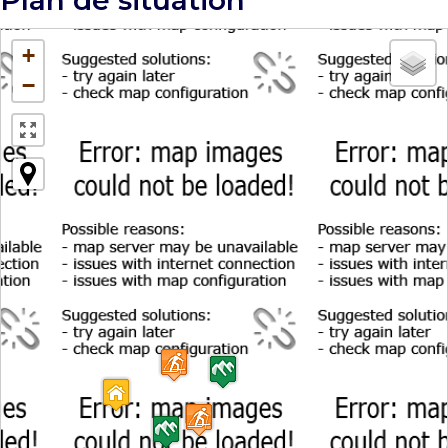
Plan de situation
+
−