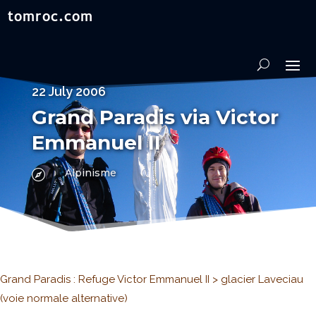
22 July 2006
Grand Paradis via Victor
Emmanuel II
Alpinisme

Grand Paradis : Refuge Victor Emmanuel II > glacier Laveciau
(voie normale alternative)