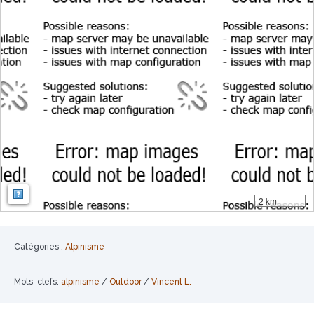
Map: Map: ©
OpenStreetMap contributors
,
SRTM
| Map style:
OpenTopoMa
2 km
Catégories :
Alpinisme
Mots-clefs:
alpinisme
/
Outdoor
/
Vincent L.