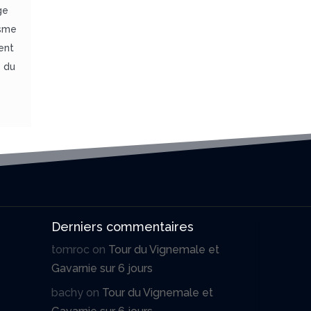
ge
isme
ent
e du
Derniers commentaires
tomroc
on
Tour du Vignemale et
Gavarnie sur 6 jours
bachy
on
Tour du Vignemale et