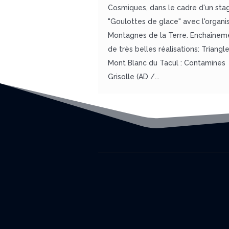
Cosmiques, dans le cadre d'un sta
"Goulottes de glace" avec l'organ
Montagnes de la Terre. Enchaînem
de très belles réalisations: Triangl
Mont Blanc du Tacul : Contamines
Grisolle (AD /...