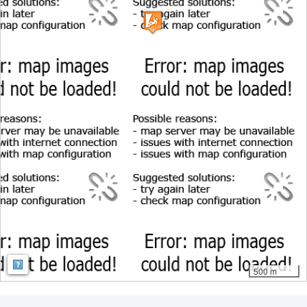
Map: Map: ©
OpenStreetMap contributors
,
SRTM
| Map style:
OpenTopoMa
500 m