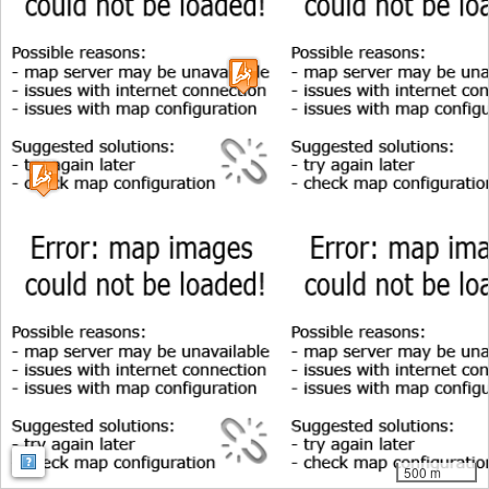
Map: Map: ©
OpenStreetMap contributors
,
SRTM
| Map style:
OpenTopoMa
500 m