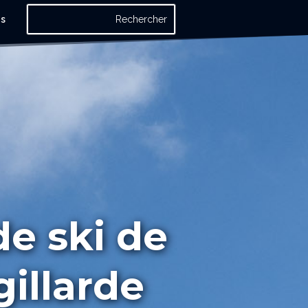
os
de ski de
illarde