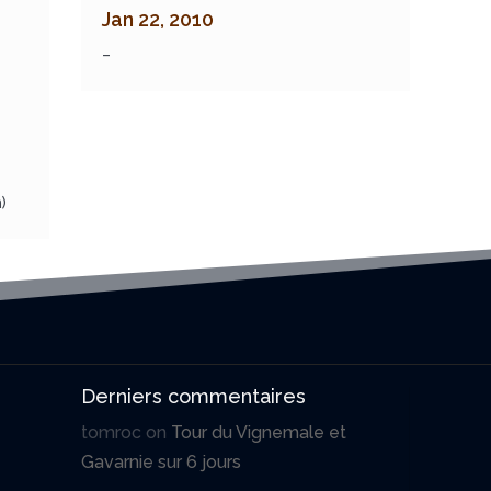
Jan 22, 2010
–
)
Derniers commentaires
tomroc
on
Tour du Vignemale et
Gavarnie sur 6 jours