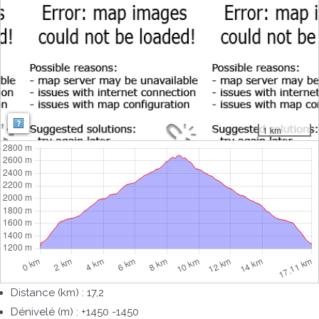
Map: Map: ©
OpenStreetMap contributors
,
SRTM
| Map style:
OpenTopoMa
1 km
Distance (km) : 17,2
Dénivelé (m) : +1450 -1450