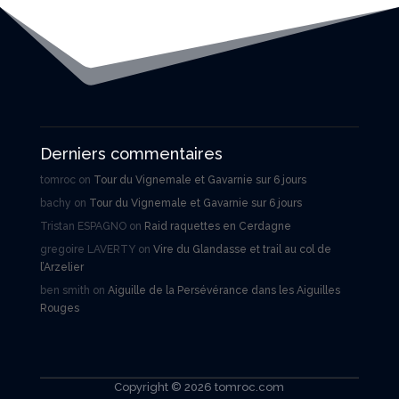
Derniers commentaires
tomroc
on
Tour du Vignemale et Gavarnie sur 6 jours
bachy
on
Tour du Vignemale et Gavarnie sur 6 jours
Tristan ESPAGNO
on
Raid raquettes en Cerdagne
gregoire LAVERTY
on
Vire du Glandasse et trail au col de
l’Arzelier
ben smith
on
Aiguille de la Persévérance dans les Aiguilles
Rouges
Copyright © 2026 tomroc.com