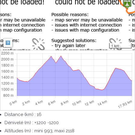
Map: Map: ©
OpenStreetMap contributors
,
SRTM
| Map style:
OpenTopoMa
1 km
Distance (km) : 16
Dénivelé (m) : +1200 -1200
Altitudes (m) : mini 993, maxi 2118