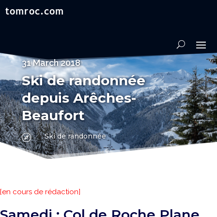
31 March 2018
Ski de randonnée
depuis Arêches-
Beaufort
Ski de randonnée

[en cours de rédaction]
Samedi : Col de Roche Plane