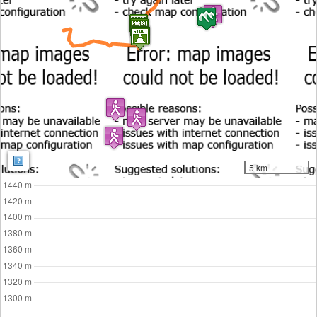
Map: Map: ©
OpenStreetMap contributors
,
SRTM
| Map style:
OpenTopoMa
5 km