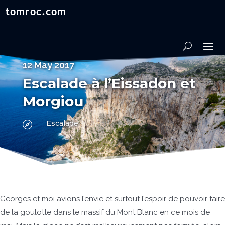
12 May 2017
Escalade à l’Eissadon et
Morgiou
Escalade

Georges et moi avions l’envie et surtout l’espoir de pouvoir faire
de la goulotte dans le massif du Mont Blanc en ce mois de