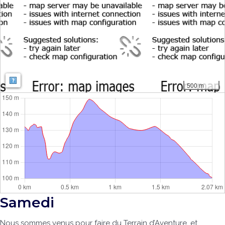
Map: Map: ©
OpenStreetMap contributors
,
SRTM
| Map style:
OpenTopoMa
500 m
Samedi
Nous sommes venus pour faire du Terrain d’Aventure, et