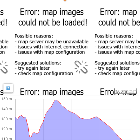
Map: Map: ©
OpenStreetMap contributors
,
SRTM
| Map style:
OpenTopoMa
500 m