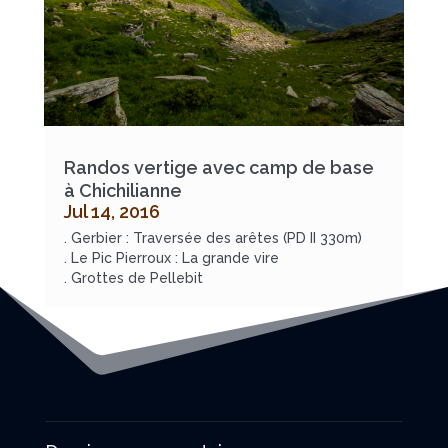
Randos vertige avec camp de base
à Chichilianne
Jul 14, 2016
. Gerbier : Traversée des arêtes (PD II 330m)
. Le Pic Pierroux : La grande vire
. Grottes de Pellebit